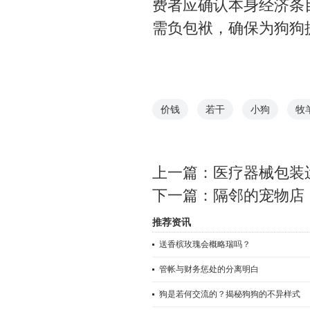
费者应确认本身经济条
需负包袱，确保为狗狗
价钱
若干
小狗
牧
上一篇：
医疗器械包装
下一篇：
隔邻的宠物店
推荐资讯
送香槟玫瑰会概略瑞吗？
管帐与财务惩处的分离明白
狗是若何交流的？揭秘狗狗的不异样式