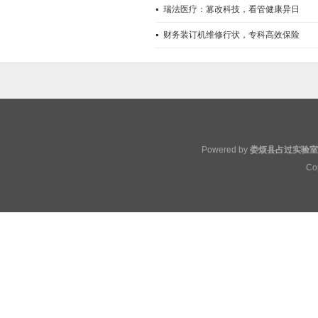
瑞法医疗：篡改科技，看管健康异日
财务装订机维修行状，专科高效保险
Powered by
娄烦县占过实验室
Co