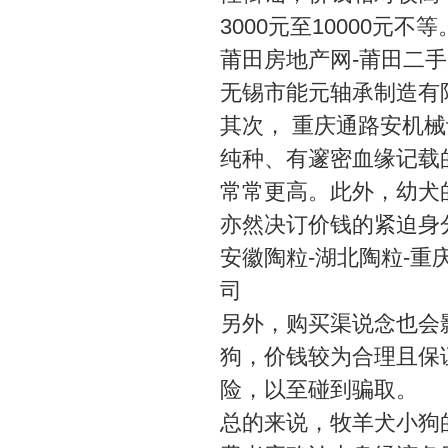
3000元至10000
莆田房地产网-莆田二
无锡市能元轴承制造有
其次，
重庆通路安机械
纯种、有邃密血缘记载
常常更高。此外，幼犬
亦然决订价钱的紧迫身
安徽陶粒-湖北陶粒-重
司
另外，购买渠说念也会
狗，价钱较为合理且保
险，以至碰到骗取。
总的来说，牧羊犬小狗