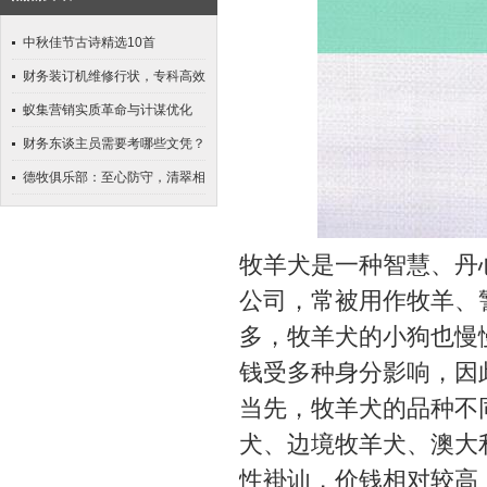
中秋佳节古诗精选10首
财务装订机维修行状，专科高效
保险
蚁集营销实质革命与计谋优化
财务东谈主员需要考哪些文凭？
德牧俱乐部：至心防守，清翠相
伴
牧羊犬是一种智慧、丹
公司，常被用作牧羊、
多，牧羊犬的小狗也慢
钱受多种身分影响，因
当先，牧羊犬的品种不
犬、边境牧羊犬、澳大
性褂讪，价钱相对较高